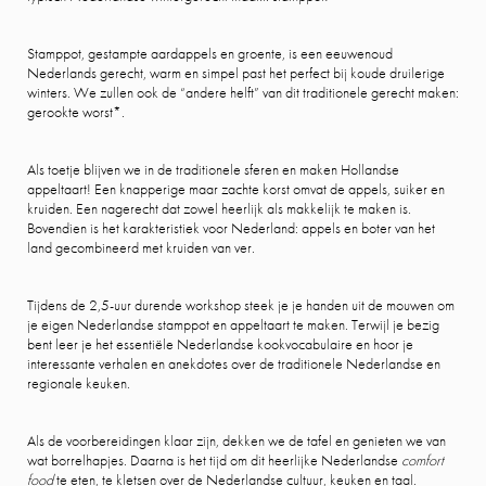
Stamppot, gestampte aardappels en groente, is een eeuwenoud
Nederlands gerecht, warm en simpel past het perfect bij koude druilerige
winters. We zullen ook de “andere helft” van dit traditionele gerecht maken:
gerookte worst*.
Als toetje blijven we in de traditionele sferen en maken Hollandse
appeltaart! Een knapperige maar zachte korst omvat de appels, suiker en
kruiden. Een nagerecht dat zowel heerlijk als makkelijk te maken is.
Bovendien is het karakteristiek voor Nederland: appels en boter van het
land gecombineerd met kruiden van ver.
Tijdens de 2,5-uur durende workshop steek je je handen uit de mouwen om
je eigen Nederlandse stamppot en appeltaart te maken. Terwijl je bezig
bent leer je het essentiële Nederlandse kookvocabulaire en hoor je
interessante verhalen en anekdotes over de traditionele Nederlandse en
regionale keuken.
Als de voorbereidingen klaar zijn, dekken we de tafel en genieten we van
wat borrelhapjes. Daarna is het tijd om dit heerlijke Nederlandse
comfort
food
te eten, te kletsen over de Nederlandse cultuur, keuken en taal.