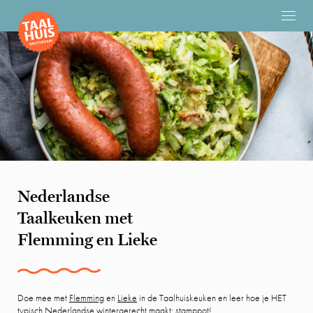
Nederlandse
Taalkeuken met
Flemming en Lieke
Doe mee met
Flemming
en
Lieke
in de Taalhuiskeuken en leer hoe je HET
typisch Nederlandse wintergerecht maakt: stamppot!