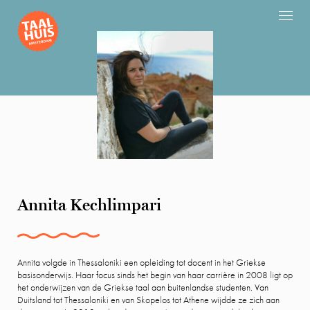
Annita Kechlimpari
Annita volgde in Thessaloniki een opleiding tot docent in het Griekse
basisonderwijs. Haar focus sinds het begin van haar carrière in 2008 ligt op
het onderwijzen van de Griekse taal aan buitenlandse studenten. Van
Duitsland tot Thessaloniki en van Skopelos tot Athene wijdde ze zich aan