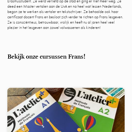
Erasmusstudent. Ze werd verliefd op de stad en ging er niet meer weg. Ze
deed een Master vertalen aan de UvA en na heel wat lessen Nederlands,
begon ze te werken als vertaler en tekstschrijver. Ze behaalde ook haar
certificaat docent Frans en besloot zich verder te richten op Frans lesgeven.
Ze is consciëntieus, betrouwbaar, vrolijk en heeft nu al jaren heel veel
plezier in het lesgeven aan zowel volwassenen als kinderen!
Bekijk onze cursussen Frans!