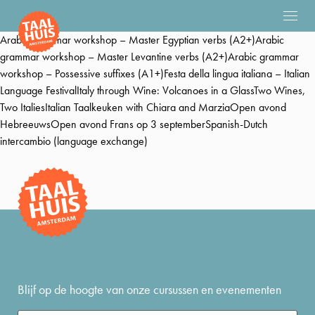
Arabic grammar workshop – Master Egyptian verbs (A2+)Arabic
grammar workshop – Master Levantine verbs (A2+)Arabic grammar
workshop – Possessive suffixes (A1+)Festa della lingua italiana – Italian
Language FestivalItaly through Wine: Volcanoes in a GlassTwo Wines,
Two ItaliesItalian Taalkeuken with Chiara and MarziaOpen avond
HebreeuwsOpen avond Frans op 3 septemberSpanish-Dutch
intercambio (language exchange)
Blijf op de hoogte van onze cursussen en evenementen