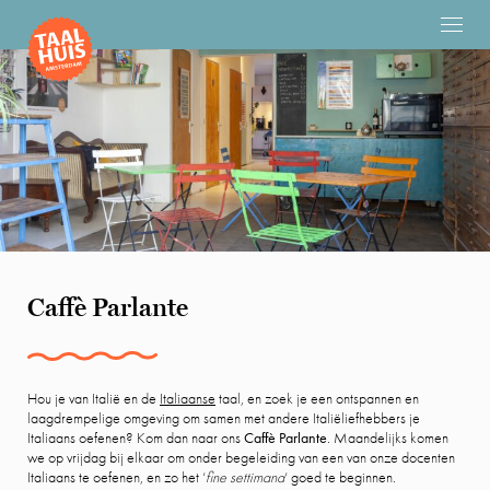
Caffè Parlante
Hou je van Italië en de
Italiaanse
taal, en zoek je een ontspannen en
laagdrempelige omgeving om samen met andere Italiëliefhebbers je
Italiaans oefenen? Kom dan naar ons
Caffè Parlante
. Maandelijks komen
we op vrijdag bij elkaar om onder begeleiding van een van onze docenten
Italiaans te oefenen, en zo het ‘
fine settimana
‘ goed te beginnen.