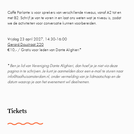
Caffè Parlante is voor sprekers van verschillende niveaus, vanaf A2 tot en
met B2. Schrijf je van te voren in en laat ons weten wat je niveau is, zodat
we de activiteiten voor conversatie kunnen voorbereiden.
Vrijdag 23 april 2027, 14:30-16:00
Gerard Doustraat 220
€10,- / Gratis voor leden van Dante Alighieri*
*
Ben je lid van Vereniging Dante Alighieri, dan hoef je je niet via deze
pagina in te schrijven. Je kunt je aanmelden door een e-mail te sturen naar
info@taalhuisamsterdam.nl, onder vermelding van je lidmaatschap en de
datum waarop je aan het evenement wil deelnemen.
Tickets