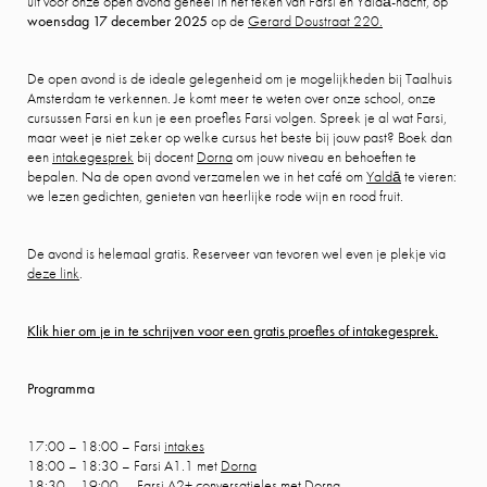
uit voor onze open avond geheel in het teken van Farsi en Yaldā-nacht, op
woensdag 17 december 2025
op de
Gerard Doustraat 220.
De open avond is de ideale gelegenheid om je mogelijkheden bij Taalhuis
Amsterdam te verkennen. Je komt meer te weten over onze school, onze
cursussen Farsi en kun je een proefles Farsi volgen. Spreek je al wat Farsi,
maar weet je niet zeker op welke cursus het beste bij jouw past? Boek dan
een
intakegesprek
bij docent
Dorna
om jouw niveau en behoeften te
bepalen. Na de open avond verzamelen we in het café om
Yaldā
te vieren:
we lezen gedichten, genieten van heerlijke rode wijn en rood fruit.
De avond is helemaal gratis. Reserveer van tevoren wel even je plekje via
deze link
.
Klik hier om je in te schrijven voor een gratis proefles of intakegesprek.
Programma
17:00 – 18:00 – Farsi
intakes
18:00 – 18:30 – Farsi A1.1 met
Dorna
18:30 – 19:00 – Farsi A2+ conversatieles met
Dorna