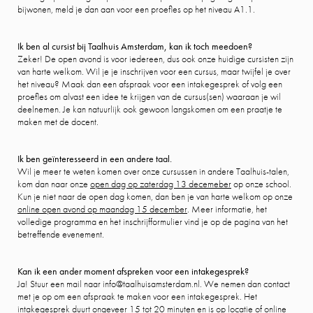
bijwonen, meld je dan aan voor een proefles op het niveau A1.1.
Ik ben al cursist bij Taalhuis Amsterdam, kan ik toch meedoen?
Zeker! De open avond is voor iedereen, dus ook onze huidige cursisten zijn
van harte welkom. Wil je je inschrijven voor een cursus, maar twijfel je over
het niveau? Maak dan een afspraak voor een intakegesprek of volg een
proefles om alvast een idee te krijgen van de cursus(sen) waaraan je wil
deelnemen. Je kan natuurlijk ook gewoon langskomen om een praatje te
maken met de docent.
Ik ben geïnteresseerd in een andere taal.
Wil je meer te weten komen over onze cursussen in andere Taalhuis-talen,
kom dan naar onze
open dag op zaterdag 13 decemeber
op onze school.
Kun je niet naar de open dag komen, dan ben je van harte welkom op onze
online open avond op maandag 15 december
. Meer informatie, het
volledige programma en het inschrijfformulier vind je op de pagina van het
betreffende evenement.
Kan ik een ander moment afspreken voor een intakegesprek?
Ja! Stuur een mail naar info@taalhuisamsterdam.nl. We nemen dan contact
met je op om een afspraak te maken voor een intakegesprek. Het
intakegesprek duurt ongeveer 15 tot 20 minuten en is op locatie of online