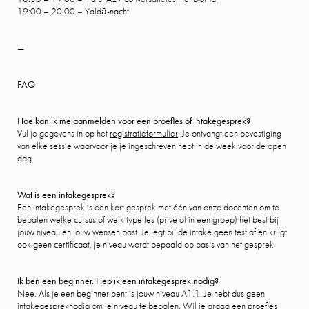
19:00 – 20:00 – Yaldā-nacht
—
FAQ
Hoe kan ik me aanmelden voor een proefles of intakegesprek?
Vul je gegevens in op het
registratieformulier
. Je ontvangt een bevestiging
van elke sessie waarvoor je je ingeschreven hebt in de week voor de open
dag.
Wat is een intakegesprek?
Een intakegesprek is een kort gesprek met één van onze docenten om te
bepalen welke cursus of welk type les (privé of in een groep) het best bij
jouw niveau en jouw wensen past. Je legt bij de intake geen test af en krijgt
ook geen certificaat, je niveau wordt bepaald op basis van het gesprek.
Ik ben een beginner. Heb ik een intakegesprek nodig?
Nee. Als je een beginner bent is jouw niveau A1.1. Je hebt dus geen
intakegespreknodig om je niveau te bepalen. Wil je graag een proefles