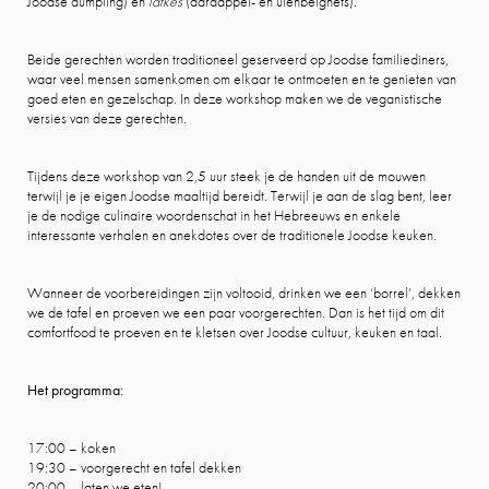
Joodse dumpling) en
latkes
(aardappel- en uienbeignets).
Beide gerechten worden traditioneel geserveerd op Joodse familiediners,
waar veel mensen samenkomen om elkaar te ontmoeten en te genieten van
goed eten en gezelschap. In deze workshop maken we de veganistische
versies van deze gerechten.
Tijdens deze workshop van 2,5 uur steek je de handen uit de mouwen
terwijl je je eigen Joodse maaltijd bereidt. Terwijl je aan de slag bent, leer
je de nodige culinaire woordenschat in het Hebreeuws en enkele
interessante verhalen en anekdotes over de traditionele Joodse keuken.
Wanneer de voorbereidingen zijn voltooid, drinken we een ‘borrel’, dekken
we de tafel en proeven we een paar voorgerechten. Dan is het tijd om dit
comfortfood te proeven en te kletsen over Joodse cultuur, keuken en taal.
Het programma:
17:00 – koken
19:30 – voorgerecht en tafel dekken
20:00 – laten we eten!