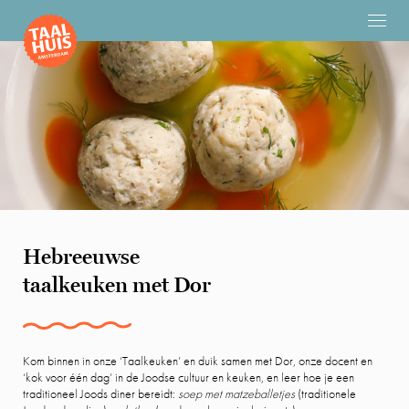
Hebreeuwse
taalkeuken met Dor
Kom binnen in onze ‘Taalkeuken’ en duik samen met Dor, onze docent en
‘kok voor één dag’ in de Joodse cultuur en keuken, en leer hoe je een
traditioneel Joods diner bereidt:
soep met matzeballetjes
(traditionele