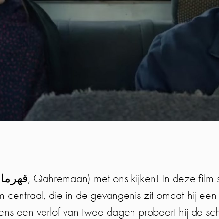
centraal, die in de gevangenis zit omdat hij een 
dens een verlof van twee dagen probeert hij de sch