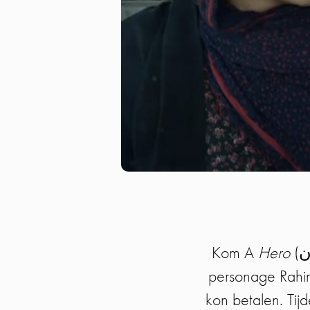
Kom A
Hero
(قهرمان, Qahremaan) met ons kijken! In deze film staat het Iraanse
personage Rahim 
kon betalen. Tij