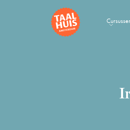
Cursusse
I