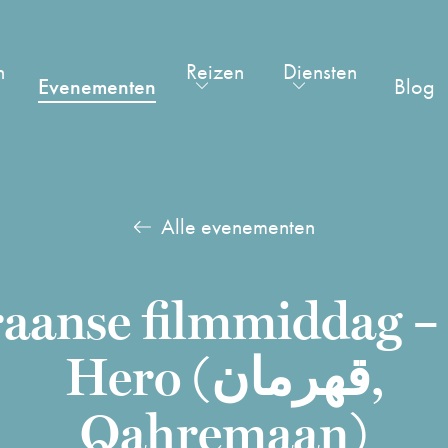
n
Reizen
Diensten
Evenementen
Blog
Alle evenementen
raanse filmmiddag –
Hero (قهرمان,
Qahremaan)