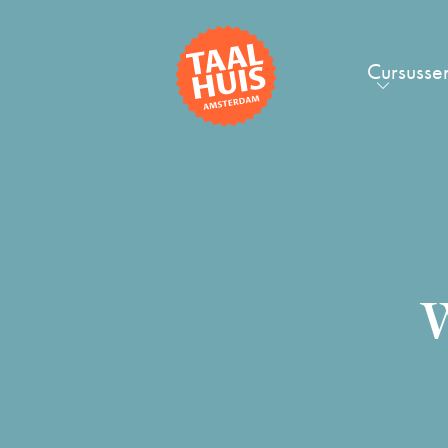
Cursusse
W