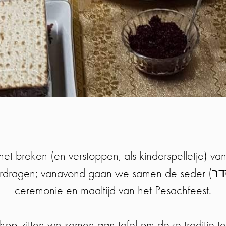
het breken (en verstoppen, als kinderspelletje) v
agen; vanavond gaan we samen de seder (סדר) vieren, de
ceremonie en maaltijd van het Pesachfeest.
hop zitten we samen aan tafel om deze traditie te