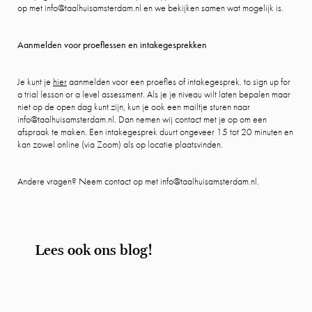
op met info@taalhuisamsterdam.nl en we bekijken samen wat mogelijk is.
Aanmelden voor proeflessen en intakegesprekken
Je kunt je
hier
aanmelden voor een proefles of intakegesprek. to sign up for
a trial lesson or a level assessment. Als je je niveau wilt laten bepalen maar
niet op de open dag kunt zijn, kun je ook een mailtje sturen naar
info@taalhuisamsterdam.nl. Dan nemen wij contact met je op om een
afspraak te maken. Een intakegesprek duurt ongeveer 15 tot 20 minuten en
kan zowel online (via Zoom) als op locatie plaatsvinden.
Andere vragen? Neem contact op met info@taalhuisamsterdam.nl.
Lees ook ons blog!