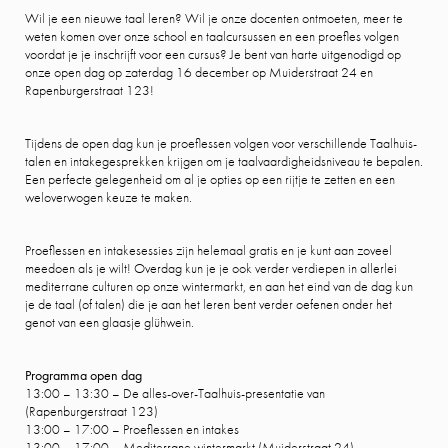
Wil je een nieuwe taal leren? Wil je onze docenten ontmoeten, meer te
weten komen over onze school en taalcursussen en een proefles volgen
voordat je je inschrijft voor een cursus? Je bent van harte uitgenodigd op
onze open dag op zaterdag 16 december op Muiderstraat 24 en
Rapenburgerstraat 123!
Tijdens de open dag kun je proeflessen volgen voor verschillende Taalhuis-
talen en intakegesprekken krijgen om je taalvaardigheidsniveau te bepalen.
Een perfecte gelegenheid om al je opties op een rijtje te zetten en een
weloverwogen keuze te maken.
Proeflessen en intakesessies zijn helemaal gratis en je kunt aan zoveel
meedoen als je wilt! Overdag kun je je ook verder verdiepen in allerlei
mediterrane culturen op onze wintermarkt, en aan het eind van de dag kun
je de taal (of talen) die je aan het leren bent verder oefenen onder het
genot van een glaasje glühwein.
Programma open dag
13:00 – 13:30 – De alles-over-Taalhuis-presentatie van
(Rapenburgerstraat 123)
13:00 – 17:00 – Proeflessen en intakes
13:00 – 17:00 – Mediterrane wintermarkt (Muiderstraat 24)