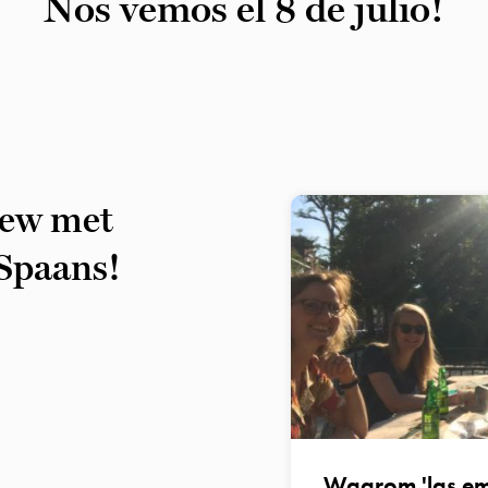
Nos vemos el 8 de julio!
iew met
 Spaans!
Waarom 'las emp