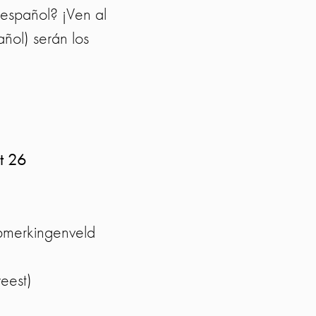
español? ¡Ven al
ñol) serán los
t 26
 opmerkingenveld
eest)