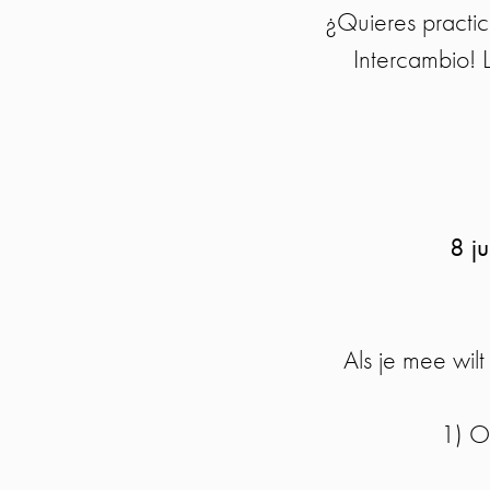
¿Quieres practi
Intercambio! 
8 j
Als je mee wilt
1) O