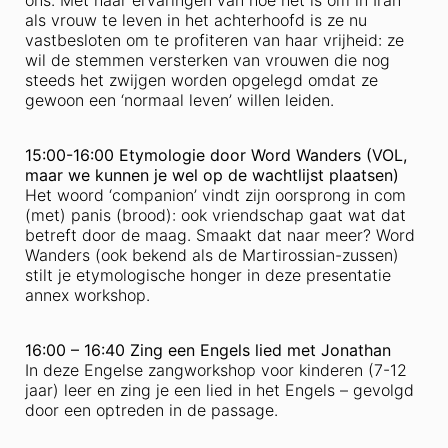
ons. Met haar ervaringen van hoe het is om in Iran
als vrouw te leven in het achterhoofd is ze nu
vastbesloten om te profiteren van haar vrijheid: ze
wil de stemmen versterken van vrouwen die nog
steeds het zwijgen worden opgelegd omdat ze
gewoon een ‘normaal leven’ willen leiden.
15:00-16:00 Etymologie door Word Wanders (VOL,
maar we kunnen je wel op de wachtlijst plaatsen)
Het woord ‘companion’ vindt zijn oorsprong in com
(met) panis (brood): ook vriendschap gaat wat dat
betreft door de maag. Smaakt dat naar meer? Word
Wanders (ook bekend als de Martirossian-zussen)
stilt je etymologische honger in deze presentatie
annex workshop.
16:00 – 16:40 Zing een Engels lied met Jonathan
In deze Engelse zangworkshop voor kinderen (7-12
jaar) leer en zing je een lied in het Engels – gevolgd
door een optreden in de passage.