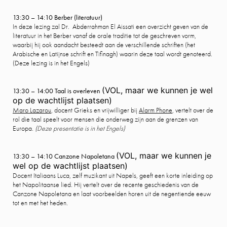
13:30 – 14:10 Berber (literatuur)
In deze lezing zal Dr. Abderrahman El Aissati een overzicht geven van de
literatuur in het Berber vanaf de orale traditie tot de geschreven vorm,
waarbij hij ook aandacht besteedt aan de verschillende schriften (het
Arabische en Latijnse schrift en Tifinagh) waarin deze taal wordt genoteerd.
(Deze lezing is in het Engels)
(VOL, maar we kunnen je wel
13:30 – 14:00 Taal is overleven
op de wachtlijst plaatsen)
Maro Lazarou
, docent Grieks en vrijwilliger bij
Alarm Phone
, vertelt over de
rol die taal speelt voor mensen die onderweg zijn aan de grenzen van
Europa.
(Deze presentatie is in het Engels)
(VOL, maar we kunnen je
13:30 – 14:10 Canzone Napoletana
wel op de wachtlijst plaatsen)
Docent Italiaans Luca, zelf muzikant uit Napels, geeft een korte inleiding op
het Napolitaanse lied. Hij vertelt over de recente geschiedenis van de
Canzone Napoletana en laat voorbeelden horen uit de negentiende eeuw
tot en met het heden.