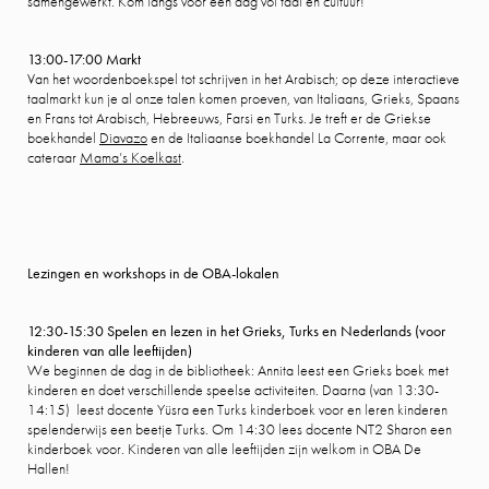
samengewerkt. Kom langs voor een dag vol taal en cultuur!
13:00-17:00 Markt
Van het woordenboekspel tot schrijven in het Arabisch; op deze interactieve
taalmarkt kun je al onze talen komen proeven, van Italiaans, Grieks, Spaans
en Frans tot Arabisch, Hebreeuws, Farsi en Turks. Je treft er de Griekse
boekhandel
Diavazo
en de Italiaanse boekhandel La Corrente, maar ook
cateraar
Mama’s Koelkast
.
Lezingen en workshops in de OBA-lokalen
12:30-15:30 Spelen en lezen in het Grieks, Turks en Nederlands (voor
kinderen van alle leeftijden)
We beginnen de dag in de bibliotheek: Annita leest een Grieks boek met
kinderen en doet verschillende speelse activiteiten. Daarna (van 13:30-
14:15) leest docente Yüsra een Turks kinderboek voor en leren kinderen
spelenderwijs een beetje Turks. Om 14:30 lees docente NT2 Sharon een
kinderboek voor. Kinderen van alle leeftijden zijn welkom in OBA De
Hallen!