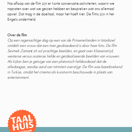
Na afloop van de film zijn er korte conversatie-activiteiten, waarin we
napraten over wat we gezien hebben en bespreken wat ons allemaal
opviel. Dat mag in de doeltaal, maar het hoeft niet. De films zijn in het
Engels ondertiteld.
Over de film
Op een regenachtige dag op een van de Prinseneilanden in Istanboel
ontdekt een vrouw dat een man geobsedeerd is door haar foto. De film
Sevmek Zamanı zit vol prachtige beelden, en gaat over klassenstrijd,
westerse versus oosterse liefde en geïdealiseerde beelden van vrouwen.
Als kijker ben je getuige van een platonisch liefdesideaal dat de
alledaagse, aardse aard van intimiteit overstijgt. De film was baanbrekend
in Turkije, omdat het cinema als kunstvorm beschouwde in plaats van
entertainment.