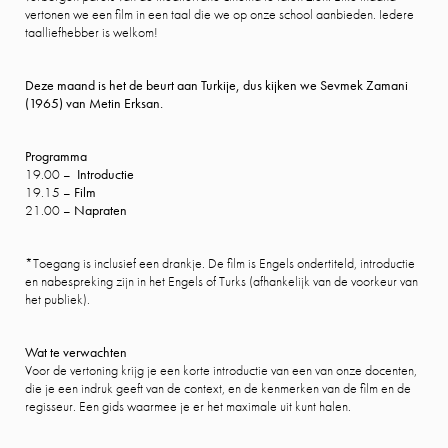
vertonen we een film in een taal die we op onze school aanbieden. Iedere
taalliefhebber is welkom!
Deze maand is het de beurt aan Turkije, dus kijken we Sevmek Zamani
(1965) van Metin Erksan.
Programma
19.00 –
Introductie
19.15 –
Film
21.00 –
Napraten
*Toegang is inclusief een drankje. De film is Engels ondertiteld, introductie
en nabespreking zijn in het Engels of Turks (afhankelijk van de voorkeur van
het publiek).
Wat te verwachten
Voor de vertoning krijg je een korte introductie van een van onze docenten,
die je een indruk geeft van de context, en de kenmerken van de film en de
regisseur. Een gids waarmee je er het maximale uit kunt halen.