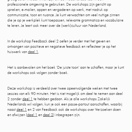
professionele omgeving te gebruiken. De workshops zijn gericht op
spreken, e-mailen, appen en vergaderen op werk, met nadruk op
communicatie, toon en nuance. Je kunt verwachten om veel nuttige zinnen
die je op je werkplek kunt toepassen, relevante grammatica en vocabulaire
te leren. Je leert ook meer over de (werk)cultuur van Nederland.
In de workshop Feedback deel 2 oefen je verder met het geven en
ontvangen van positieve en negatieve feedback en reflecteer je op het
huiswerk van
deel 1
.
Het is aanbevolen om het boek ‘De juiste toon’ aan te schaffen, maar je kunt
de workshops ook volgen zonder boek.
Deze workshop is verdeeld over twee opeenvolgende weken met twee
sessies van elk 90 minuten. Het is niet mogelijk om deel te nemen aan deel
2 zonder
deel 1
te hebben gedaan. Als je alle workshops Zakelijk
Nederlands wil volgen, kun je ook een passe-partout aanschaffen, waarbij
naast
deel 1
en 2 van Feedback ook de workshops over Verzoeken doen
en afwijzen (
deel 1
en
deel 2
) inbegrepen zijn.