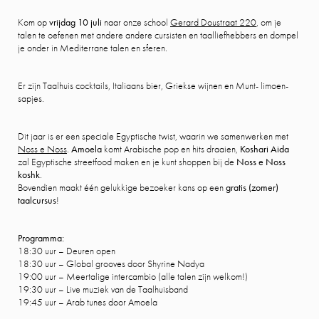
Kom op
vrijdag 10 juli
naar onze school
Gerard Doustraat 220
, om je
talen te oefenen met andere andere cursisten en taalliefhebbers en dompel
je onder in Mediterrane talen en sferen.
Er zijn Taalhuis cocktails, Italiaans bier, Griekse wijnen en Munt- limoen-
sapjes.
Dit jaar is er een speciale Egyptische twist, waarin we samenwerken met
Noss e Noss
.
Amoela
komt Arabische pop en hits draaien,
Koshari Aida
zal Egyptische streetfood maken en je kunt shoppen bij de
Noss e Noss
koshk
.
Bovendien maakt één gelukkige bezoeker kans op een
gratis (zomer)
taalcursus
!
Programma:
18:30 uur – Deuren open
18:30 uur – Global grooves door Shyrine Nadya
19:00 uur – Meertalige intercambio (alle talen zijn welkom!)
19:30 uur – Live muziek van de Taalhuisband
19:45 uur – Arab tunes door Amoela