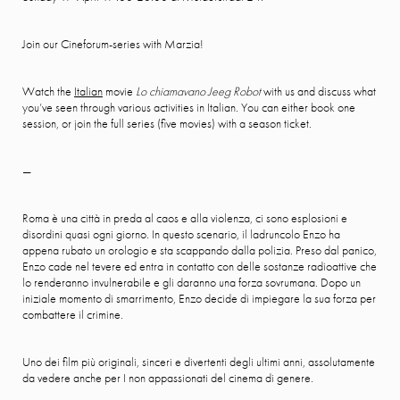
Join our Cineforum-series with Marzia!
Watch the
Italian
movie
Lo chiamavano Jeeg Robot
with us and discuss what
you’ve seen through various activities in Italian. You can either book one
session, or join the full series (five movies) with a season ticket.
—
Roma è una città in preda al caos e alla violenza, ci sono esplosioni e
disordini quasi ogni giorno. In questo scenario, il ladruncolo Enzo ha
appena rubato un orologio e sta scappando dalla polizia. Preso dal panico,
Enzo cade nel tevere ed entra in contatto con delle sostanze radioattive che
lo renderanno invulnerabile e gli daranno una forza sovrumana. Dopo un
iniziale momento di smarrimento, Enzo decide di impiegare la sua forza per
combattere il crimine.
Uno dei film più originali, sinceri e divertenti degli ultimi anni, assolutamente
da vedere anche per I non appassionati del cinema di genere.