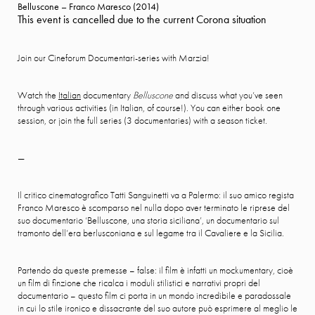
Belluscone – Franco Maresco (2014)
This event is cancelled due to the current Corona situation
Join our Cineforum Documentari-series with Marzia!
Watch the
Italian
documentary
Belluscone
and discuss what you’ve seen
through various activities (in Italian, of course!). You can either book one
session, or join the full series (3 documentaries) with a season ticket.
—
Il critico cinematografico Tatti Sanguinetti va a Palermo: il suo amico regista
Franco Maresco è scomparso nel nulla dopo aver terminato le riprese del
suo documentario ‘Belluscone, una storia siciliana’, un documentario sul
tramonto dell’era berlusconiana e sul legame tra il Cavaliere e la Sicilia.
Partendo da queste premesse – false: il film è infatti un mockumentary, cioè
un film di finzione che ricalca i moduli stilistici e narrativi propri del
documentario – questo film ci porta in un mondo incredibile e paradossale
in cui lo stile ironico e dissacrante del suo autore può esprimere al meglio le