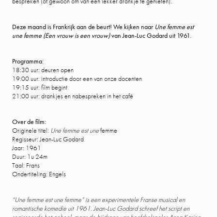
bespreken (of gewoon om van een lekker drankje te genieten).
Deze maand is Frankrijk aan de beurt! We kijken naar
Une femme est
une femme (Een vrouw is een vrouw)
van Jean-Luc Godard uit 1961.
Programma:
18:30 uur: deuren open
19:00 uur: introductie door een van onze docenten
19:15 uur: film begint
21:00 uur: drankjes en nabespreken in het café
Over de film:
Originele titel:
Une femme est une
femme
Regisseur: Jean-Luc Godard
Jaar: 1961
Duur: 1u 24m
Taal: Frans
Ondertiteling: Engels
“Une femme est une femme” is een experimentele Franse musical en
romantische komedie uit 1961. Jean-Luc Godard schreef het script en