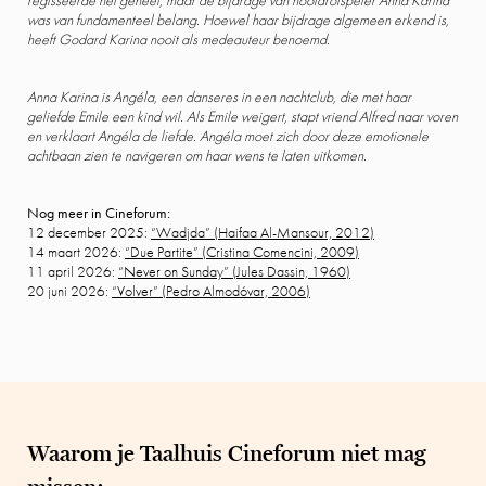
regisseerde het geheel, maar de bijdrage van hoofdrolspeler Anna Karina
was van fundamenteel belang. Hoewel haar bijdrage algemeen erkend is,
heeft Godard Karina nooit als medeauteur benoemd.
Anna Karina is Angéla, een danseres in een nachtclub, die met haar
geliefde Emile een kind wil. Als Emile weigert, stapt vriend Alfred naar voren
en verklaart Angéla de liefde. Angéla moet zich door deze emotionele
achtbaan zien te navigeren om haar wens te laten uitkomen.
Nog meer in Cineforum:
12 december 2025:
“Wadjda” (Haifaa Al-Mansour, 2012)
14 maart 2026:
“Due Partite” (Cristina Comencini, 2009)
11 april 2026:
“Never on Sunday” (Jules Dassin, 1960)
20 juni 2026:
“Volver” (Pedro Almodóvar, 2006)
Waarom je Taalhuis Cineforum niet mag