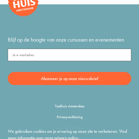
Blijf op de hoogte van onze cursussen en evenementen
Taalhuis Amsterdam
Privacyverklaring
Terms and conditions
We gebruiken cookies om je ervaring op onze site te verbeteren. Vind
meer informatie over onze
privacy policy
.
info@taalhuisamsterdam.nl