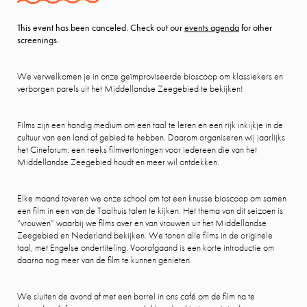
This event has been canceled. Check out our
events agenda
for other
screenings.
We verwelkomen je in onze geïmproviseerde bioscoop om klassiekers en
verborgen parels uit het Middellandse Zeegebied te bekijken!
Films zijn een handig medium om een taal te leren en een rijk inkijkje in de
cultuur van een land of gebied te hebben. Daarom organiseren wij jaarlijks
het Cineforum: een reeks filmvertoningen voor iedereen die van het
Middellandse Zeegebied houdt en meer wil ontdekken.
Elke maand toveren we onze school om tot een knusse bioscoop om samen
een film in een van de Taalhuis talen te kijken. Het thema van dit seizoen is
“vrouwen” waarbij we films over en van vrouwen uit het Middellandse
Zeegebied en Nederland bekijken. We tonen alle films in de originele
taal, met Engelse ondertiteling. Voorafgaand is een korte introductie om
daarna nog meer van de film te kunnen genieten.
We sluiten de avond af met een borrel in ons café om de film na te