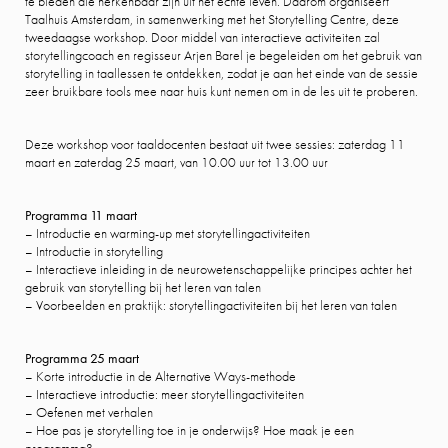
te bieden die herkenbaar zijn uit het echte leven. Daarom organiseert
Taalhuis Amsterdam, in samenwerking met het Storytelling Centre, deze
tweedaagse workshop. Door middel van interactieve activiteiten zal
storytellingcoach en regisseur Arjen Barel je begeleiden om het gebruik van
storytelling in taallessen te ontdekken, zodat je aan het einde van de sessie
zeer bruikbare tools mee naar huis kunt nemen om in de les uit te proberen.
Deze workshop voor taaldocenten bestaat uit twee sessies: zaterdag 11
maart en zaterdag 25 maart, van 10.00 uur tot 13.00 uur
Programma 11 maart
– Introductie en warming-up met storytellingactiviteiten
– Introductie in storytelling
– Interactieve inleiding in de neurowetenschappelijke principes achter het
gebruik van storytelling bij het leren van talen
– Voorbeelden en praktijk: storytellingactiviteiten bij het leren van talen
Programma 25 maart
– Korte introductie in de Alternative Ways-methode
– Interactieve introductie: meer storytellingactiviteiten
– Oefenen met verhalen
– Hoe pas je storytelling toe in je onderwijs? Hoe maak je een