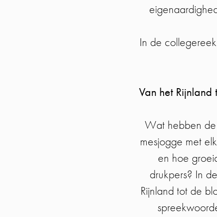
eigenaardighed
In de collegereek
Van het Rijnland 
Wat hebben de B
mesjogge met elka
en hoe groei
drukpers? In d
Rijnland tot de 
spreekwoorde