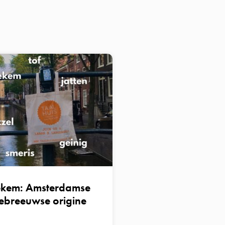
iekem: Amsterdamse
breeuwse origine