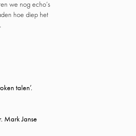
oren we nog echo’s
raden hoe diep het
.
oken talen’.
r. Mark Janse