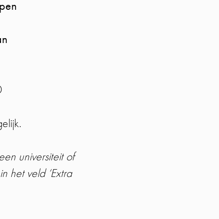
mpen
an
0
lijk.
n universiteit of
n het veld ‘Extra