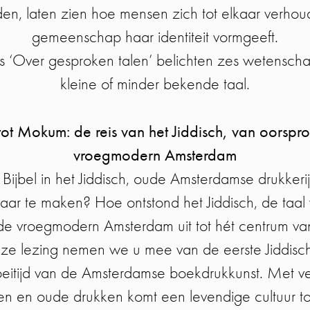
en, laten zien hoe mensen zich tot elkaar verho
gemeenschap haar identiteit vormgeeft.
s ‘Over gesproken talen’ belichten zes wetensch
kleine of minder bekende taal.
tot Mokum: de reis van het Jiddisch, van oorspro
vroegmodern Amsterdam
ijbel in het Jiddisch, oude Amsterdamse drukkeri
ar te maken? Hoe ontstond het Jiddisch, de taal v
de vroegmodern Amsterdam uit tot hét centrum van
eze lezing nemen we u mee van de eerste Jiddische
bloeitijd van de Amsterdamse boekdrukkunst. Met v
n en oude drukken komt een levendige cultuur to