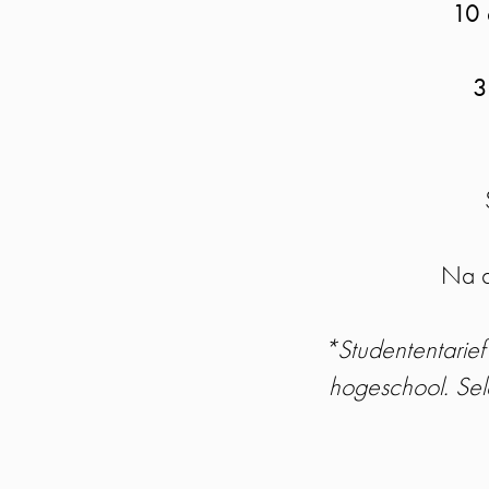
10 
3
Na a
*Studententarief
hogeschool. Sele