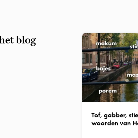
het blog
Tof, gabber, st
woorden van He