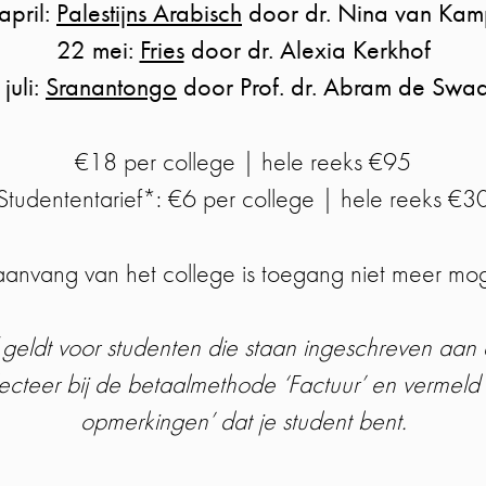
april:
Palestijns Arabisch
door dr. Nina van Ka
22 mei:
Fries
door dr. Alexia Kerkhof
 juli:
Sranantongo
door Prof. dr. Abram de Swa
€18 per college
|
hele reeks €95
Studententarief*: €6 per college | hele reeks €3
anvang van het college is toegang niet meer moge
 geldt voor studenten die staan ingeschreven aan ee
cteer bij de betaalmethode ‘Factuur’ en vermeld i
opmerkingen’ dat je student bent.