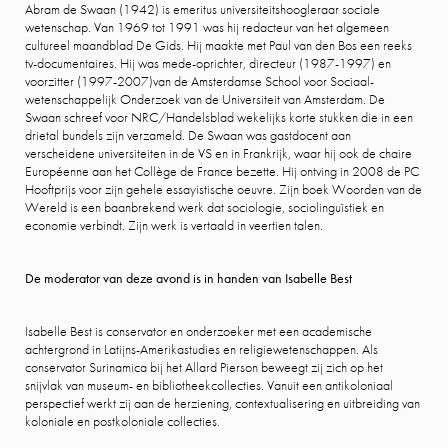
Abram de Swaan (1942) is emeritus universiteitshoogleraar sociale
wetenschap. Van 1969 tot 1991 was hij redacteur van het algemeen
cultureel maandblad De Gids. Hij maakte met Paul van den Bos een reeks
tv-documentaires. Hij was mede-oprichter, directeur (1987-1997) en
voorzitter (1997-2007)van de Amsterdamse School voor Sociaal-
wetenschappelijk Onderzoek van de Universiteit van Amsterdam. De
Swaan schreef voor NRC/Handelsblad wekelijks korte stukken die in een
drietal bundels zijn verzameld. De Swaan was gastdocent aan
verscheidene universiteiten in de VS en in Frankrijk, waar hij ook de chaire
Européenne aan het Collège de France bezette. Hij ontving in 2008 de PC
Hooftprijs voor zijn gehele essayistische oeuvre. Zijn boek Woorden van de
Wereld is een baanbrekend werk dat sociologie, sociolinguïstiek en
economie verbindt. Zijn werk is vertaald in veertien talen.
De moderator van deze avond is in handen van Isabelle Best
Isabelle Best is conservator en onderzoeker met een academische
achtergrond in Latijns-Amerikastudies en religiewetenschappen. Als
conservator Surinamica bij het Allard Pierson beweegt zij zich op het
snijvlak van museum- en bibliotheekcollecties. Vanuit een antikoloniaal
perspectief werkt zij aan de herziening, contextualisering en uitbreiding van
koloniale en postkoloniale collecties.