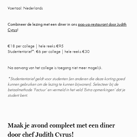
Voertaal: Nederlands
Combineer de lezing met een diner in ons
pop-up-restaurant door Judith
Cyrus
!
€18 per college
|
hele reeks €95
Studententarief*: €6 per college | hele reeks €30
Na aanvang van het college is toegang niet meer mogelijk.
*Studententarief geldt voor studenten (en anderen die deze korting goed
kunnen gebruiken om de lezing te kunnen bijwonen). Selecteer bij de
betaalmethode ‘Factuur’ en vermeld in het veld ‘Extra opmerkingen’ dat je
student bent.
Maak je avond compleet met een diner
door chef Judith Cyrus!