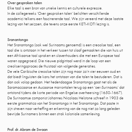
Over gesproken talen
Elke taal is een bron van unieke kennis en culturele expressie.
In de collegereeks ‘Over gesproken talen’ belichten verschillende
academici telkens een fascinerende taal. We zijn vereerd met deze laatste
lezing van het seizoen, die tevens onze eerste KETI-KOTI lezing is.
Sranantongo
Het Sranantongo (ook wel Surinaams genoemd) is een creoolse taal, een
taal die is ontstaan in het verkeer tussen tot slaaf gemaakten die van huis uit
een Afrikaanse taal spraken en slavenhouders die met een Europese taal
waren opgegroeid. Die nieuwe pidgintaal werd in de loop van een
creoliseringsproces de thuistaal van volgende generaties.
De vele Caribische creoolse talen zijn nog maar zo’n vier eeuwen oud en
dat biedt linguïsten de kans het ontstaan van die talen te bestuderen. Dat is
dan ook volop gedaan. Het hedendaagse Sranantongo gaat net als de
Saramaccaanse en Aucaanse marrontalen terug op een ‘oer-Surinaams’ dat
ontstond tijdens de korte periode van Engelse overheersing (1650-1667).
De Surinaamse componist Johannes Nicolaas Helstone schreef in 1903 de
eerste grammatica van het Sranantongo in het Sranantongo. Dat paste in
zijn streven naar verheffing en erkenning van de nog niet zo lang geleden
bevrijde Surinamers binnen een strak koloniale samenleving.
Prof. dr. Abram de Swaan