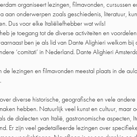
terdam organiseert lezingen, filmavonden, cursussen en
 aan onderwerpen zoals geschiedenis, literatuur, kunst
n. Dus voor elke Italiëliefhebber wat wils!
heb je toegang tot de diverse activiteiten en voordelen
 Daarnaast ben je als lid van Dante Alighieri welkom bij
andere ‘comitati’ in Nederland. Dante Alighieri Amster
 de lezingen en filmavonden meestal plaats in de aul
.
ver diverse historische, geografische en vele andere
te maken hebben. Natuurlijk veel kunst en cultuur, maar
s de dialecten van Italië, gastronomische aspecten, It
and. Er zijn veel gedetailleerde lezingen over specifi