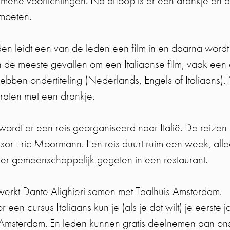
mene voorlichtingen. Na afloop is er een drankje en 
moeten.
en leidt een van de leden een film in en daarna wordt 
in de meeste gevallen om een Italiaanse film, vaak een
hebben ondertiteling (Nederlands, Engels of Italiaans).
raten met een drankje.
ordt er een reis georganiseerd naar Italië. De reizen 
essor Eric Moormann. Een reis duurt ruim een week, all
 er gemeenschappelijk gegeten in een restaurant.
werkt Dante Alighieri samen met Taalhuis Amsterdam.
oor een cursus Italiaans kun je (als je dat wilt) je eerste 
i Amsterdam. En leden kunnen gratis deelnemen aan on