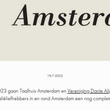
19-7-2023
023 gaan Taalhuis Amsterdam en
Vereniging Dante Al
liëliefhebbers in en rond Amsterdam een nog comple