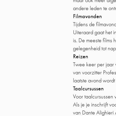
maar ook meer alge
andere leden te ont
Filmavonden
Tijdens de filmavond
Uiteraard gaat het 
is. De meeste films 
gelegenheid tot nap
Reizen
Twee keer per jaar w
van voorzitter Prof
laatste avond wordt
Taalcursussen
Voor taalcursussen 
Als je je inschrijft v
van Dante Alighier