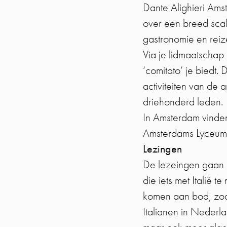
Dante Alighieri Ams
over een breed scala
gastronomie en reize
Via je lidmaatschap 
‘comitato’ je biedt.
activiteiten van de 
driehonderd leden.
In Amsterdam vinden
Amsterdams Lyceum
Lezingen
De lezeingen gaan o
die iets met Italië 
komen aan bod, zoal
Italianen in Nederl