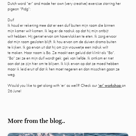
Dutch word “er” and made her own (very creative) exercise starring her
pigeon “Pidg”:
Duif
Ik houd er rekening mee dat er een duif buiten mijn raam die binnen
mijn kamer wilt komen. Ik leg er de nadruk op dat hij mijn ontbijt
wilt hebben. Hij geniet ervan om havervlokken te eten. Ik zorg ervoor
dat mijn raam gesloten blijft. Ik hou ervan om de duiven drama buiten
te kijken. Ik ga ervan uit dat hij om zijn vrouwetje een indruk wilt
te maken. Haar naam is Bo. Ze maakt een geluid dat klinkt als “Bo”.
“Bo” zei ze en mijn duif wordt gek: gek van liefde. Ik ontkom er niet
aan dat ze zijn hier om te blijven. Ik kijk ervan op dat ze moed hebben
maar ik leid eruit af dat ik hen moet negeren en dan misschien gaan ze
weg.
Would you like to get along with ‘er’ as well? Check our
‘er’ workshop
on
26 June!
More from the blog..