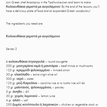
Join Greek chef Anastasios in the Taalhuiskeuken and learn to make
Κολοκυθάκια γεμιστά με αυγολέμονο! By the end of the lessons you’ll
have a delicious plate of food and an expanded Greek vocabulary!
The ingredients you need are:
Κολοκυθάκια
γεμιστά
με
αυγολέμονο
Serves 2
6 κολοκυθάκια στρογγυλά – round courgette
200 gr. μοσχαρίσιο κιμά ή μανιτάρια – beef mince or mushrooms
125 gr. κρεμμύδι ψιλοκομμένο – minced onion
30 gr. ελαιόλαδο – extra virgin olive oil
300 gr. νερό – water
125 gr. ρύζι Καρολίνα – carolina rice or a risotto rice will do
10 gr. μαϊντανός, ψιλοκομμένος – parsley
5 gr. άνηθο – dill
30 gr. χυμός λεμονιού – lemon juice
4 gr. αλάτι – salt
250 ζωμός κοτόπουλο ή λαχανικών – chicken or vegetable stock or