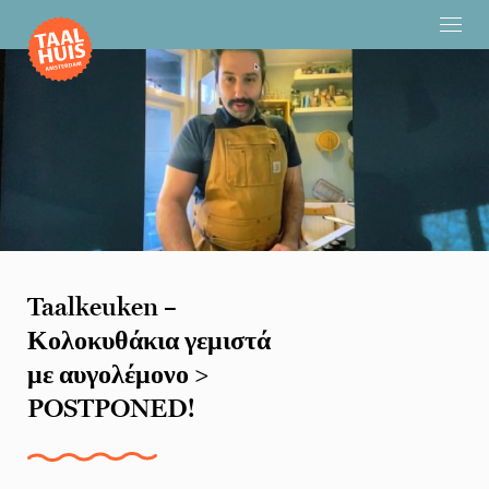
Taalkeuken –
Κολοκυθάκια γεμιστά
με αυγολέμονο >
POSTPONED!