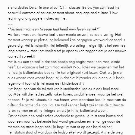
Elena studies Dutch in one of our C1.1 classes. Below you can read the
beautiful outcome of her assignment about language and culture ‘How
learning a language enriched my life’.
—–
“
Het leren van een tweede taal heeft mijn leven verrijkt”
Het leren van een nieuwe taal is een mooie en verrijkende ervaring. Het
moment waarop je plotseling helemaal kan begrijpen wat wordt gezegd is
geweldig. Het is natuurlijk niet letterlijk plotseling – eigenlijk is het een heel
lang proces – maar het voelt alsof je opeens kan zeggen dat je een nieuwe
taal echt spreekt!
Het is als een sprookje dat een beetje eng begint maar een mooi einde
heeft. En waarom is het zo’n mooi einde? Nou, laten we beginnen met het
feit dat je buitenlandse boeken in het origineel kunt lezen. Ook als je niet
alles woord voor woord begrijpt, is dat niet bijzonder als je een leuk boek
tegenkomt (ook al is het maar een kinderboek!)?
Het begrijpen van de teksten van buitenlandse liedjes is ook heel mooi,
toch? Je wilt die liedjes zelfs vaker horen, omdat je weet waar ze het over
hebben. En je wilt steeds nieuwe horen, want daardoor leer je meer van de
cultuur die achter die taal ligt. De taal kennen helpt zeker om de cultuur te
leren kennen en bij het integreren als je in het buitenland woont.
Om tenslotte een praktischer voorbeeld te geven: je reist naar buitenland
waar een voor jou bekende taal wordt gesproken en je kan gewoon de
mensen op straat begrijpen! Je begrijpt wat er op een bord op het
treinstation staat of wat door de luidspreker wordt gezegd. Als je de weg