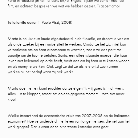
korte introductie (in het Italiaans en/of Engels) kijken we samen naar de
film, en achteraf bespreken we wat we hebben gezien. Ti aspettiamo!
Tutta la vita davanti (Paolo Virzì, 2008)
Marta is zojuist cum laude afgestudeerd in de filosofie, en droomt ervan om
als onderzoeker bij een universiteit te werken. Omdat ze het zich niet kan
veroorloven om op haar droombaan te wachten, zoekt ze een parttime
baantje om de huur te betalen. Sonia, een alleenstaande moeder die haar
leven niet helemaal op orde heeft, biedt aan om bij haar in te komen wonen
en als nanny te werken. Ook zegt ze dat ze als telefonist zou kunnen
werken bij het bedrijf waar zij ook werkt.
Marta doet het, en komt erachter dat ze eigenlijk vrij goed is in dit werk.
Alles lijkt te kloppen, totdat het op een gegeven moment… toch niet meer
klopt.
Welke impact had de economische crisis van 2007-2008 op de Italiaanse
economie? Hoe veranderde dit het leven van jonge mensen, die net aan het
werk gingen? Dat is waar deze bitterzoete komedie over gaat.