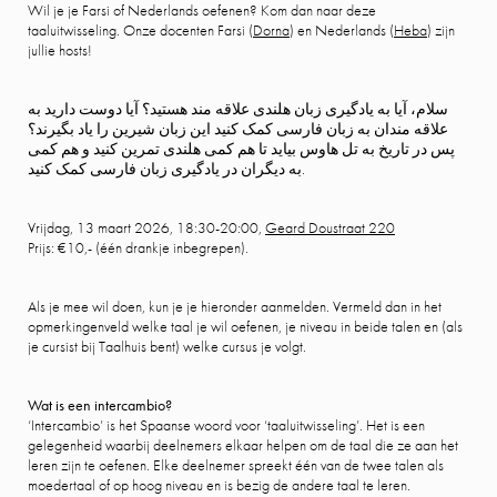
Wil je je Farsi of Nederlands oefenen? Kom dan naar deze
taaluitwisseling. Onze docenten Farsi (
Dorna
) en Nederlands (
Heba
) zijn
jullie hosts!
سلام، آیا به یادگیری زبان هلندی علاقه مند هستید؟ آیا دوست دارید به
علاقه مندان به زبان فارسی کمک کنید این زبان شیرین را یاد بگیرند؟
پس در تاریخ به تل هاوس بیاید تا هم کمی هلندی تمرین کنید و هم کمی
به دیگران در یادگیری زبان فارسی کمک کنید.
Vrijdag, 13 maart 2026, 18:30-20:00,
Geard Doustraat 220
Prijs: €10,- (één drankje inbegrepen).
Als je mee wil doen, kun je je hieronder aanmelden. Vermeld dan in het
opmerkingenveld welke taal je wil oefenen, je niveau in beide talen en (als
je cursist bij Taalhuis bent) welke cursus je volgt.
Wat is een intercambio?
‘Intercambio’ is het Spaanse woord voor ‘taaluitwisseling’. Het is een
gelegenheid waarbij deelnemers elkaar helpen om de taal die ze aan het
leren zijn te oefenen. Elke deelnemer spreekt één van de twee talen als
moedertaal of op hoog niveau en is bezig de andere taal te leren.