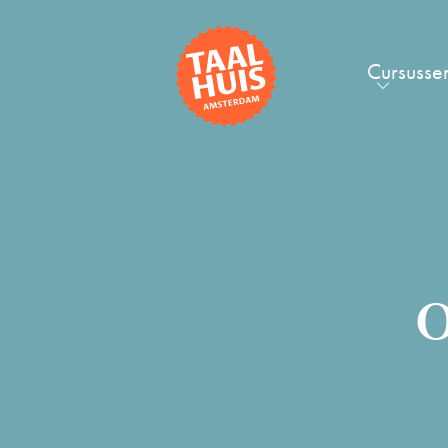
Cursusse
O