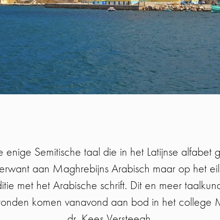
 enige Semitische taal die in het Latijnse alfabet
k verwant aan Maghrebijns Arabisch maar op het ei
itie met het Arabische schrift. Dit en meer taalkun
gronden komen vanavond aan bod in het college M
dr. Kees Versteegh.