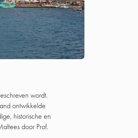
 geschreven wordt.
land ontwikkelde
dige, historische en
altees door Prof.