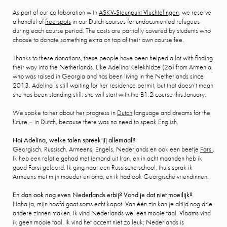
As part of our collaboration with
ASKV-Steunpunt Vluchtelingen
, we reserve
a handful of
free spots
in our Dutch courses for undocumented refugees
during each course period. The costs are partially covered by students who
choose to donate something extra on top of their own course fee.
Thanks to these donations, these people have been helped a lot with finding
their way into the Netherlands. Like Adelina Kelekhidze (26) from Armenia,
who was raised in Georgia and has been living in the Netherlands since
2013. Adelina is still waiting for her residence permit, but that doesn’t mean
she has been standing still: she will start with the B1.2 course this January.
We spoke to her about her progress in
Dutch
language and dreams for the
future – in Dutch, because there was no need to speak English.
Hoi Adelina, welke talen spreek jij allemaal?
Georgisch, Russisch, Armeens, Engels, Nederlands en ook een beetje
Farsi
.
Ik heb een relatie gehad met iemand uit Iran, en in acht maanden heb ik
goed Farsi geleerd. Ik ging naar een Russische school, thuis sprak ik
Armeens met mijn moeder en oma, en ik had ook Georgische vriendinnen.
En dan ook nog even Nederlands erbij? Vond je dat niet moeilijk?
Haha ja, mijn hoofd gaat soms echt kapot. Van één zin kan je altijd nog drie
andere zinnen maken. Ik vind Nederlands wel een mooie taal. Vlaams vind
ik geen mooie taal. Ik vind het accent niet zo leuk; Nederlands is