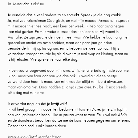
Ja. Maar dat is oké nu.
Je vertelde dat je veel andere talen spreekt. Spreek je die nog vaak?
Ja, met veel vriendinnen Georgisch, en met mijn moeder Armeens. Ik spreek
mijn moeder niet heel vaak, één keer per week. Ik heb haar bijna negen
jaar niet gezien. En mijn vader al meer dan tien jaar niet. Hij woont in
Australië. Ze zijn gescheiden toen ik één was. We hebben elkaar lang niet
gesproken omdat we ruzie hadden, maar een paar jaar geleden
benaderde hij mij op Instagram, en nu hebben we weer contact. Hij is
veranderd: vroeger zeurde hij altijd over mijn make-up en kleding, maar nu
is hij relaxter. We spreken elkaar elke dag.
Ik ben vooral opgevoed door mijn oma. Zij is het allerbelangrijkste voor me,
ik hou meer van haar dan van wie dan ook. Ik werd altijd een beetje
verwend door haar. Ik moest van mijn moeder altijd mijn bord afwassen,
maar van oma niet. Daar hadden zij altijd ruzie over. Nu bel ik nog steeds
elke dag met mijn oma.
Is er verder nog iets dat je kwijt wilt?
Ik wil heel graag mijn docenten bedanken.
Hans
en
Dave
, jullie zijn top! Ik
heb veel geleerd en hoop jullie in januari weer te zien. En ik wil ook ASKV
en de donateurs bedanken dat ze me de kans hebben gegeven om te leren.
Zonder hen had ik niks kunnen doen.
Interview by Dutch teacher
Yoran
.