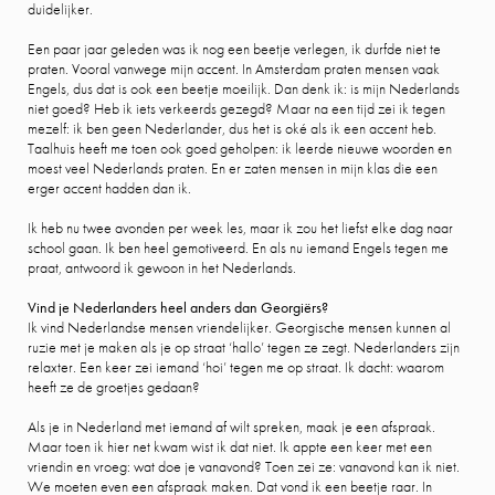
duidelijker.
Een paar jaar geleden was ik nog een beetje verlegen, ik durfde niet te
praten. Vooral vanwege mijn accent. In Amsterdam praten mensen vaak
Engels, dus dat is ook een beetje moeilijk. Dan denk ik: is mijn Nederlands
niet goed? Heb ik iets verkeerds gezegd? Maar na een tijd zei ik tegen
mezelf: ik ben geen Nederlander, dus het is oké als ik een accent heb.
Taalhuis heeft me toen ook goed geholpen: ik leerde nieuwe woorden en
moest veel Nederlands praten. En er zaten mensen in mijn klas die een
erger accent hadden dan ik.
Ik heb nu twee avonden per week les, maar ik zou het liefst elke dag naar
school gaan. Ik ben heel gemotiveerd. En als nu iemand Engels tegen me
praat, antwoord ik gewoon in het Nederlands.
Vind je Nederlanders heel anders dan Georgiërs?
Ik vind Nederlandse mensen vriendelijker. Georgische mensen kunnen al
ruzie met je maken als je op straat ‘hallo’ tegen ze zegt. Nederlanders zijn
relaxter. Een keer zei iemand ‘hoi’ tegen me op straat. Ik dacht: waarom
heeft ze de groetjes gedaan?
Als je in Nederland met iemand af wilt spreken, maak je een afspraak.
Maar toen ik hier net kwam wist ik dat niet. Ik appte een keer met een
vriendin en vroeg: wat doe je vanavond? Toen zei ze: vanavond kan ik niet.
We moeten even een afspraak maken. Dat vond ik een beetje raar. In