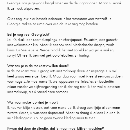
Georgië kan je gewoon langskomen en de deur gaat open. Maar nu maak
ik zelf ook afspraken.
O en nog iets: hier betaalt iedereen in het restaurant voor zichzelf. In
Georgië maken ze ruzie over wie de rekening mág betalen.
Eet je nog veel Georgisch?
Ja! Khinkali, een soort dumplings, en chatsjapoeri. En satsivi, een gerecht
met walnoten en kip. Maar ik eet ook veel Nederlandse dingen, zoals
kaas. En Snelle Jelle. Verder vind ik het niet zo lekker wat jullie maken,
sorry! Of nee, ik ben wel gek op oliebollen. En haring.
Wat zou je in de toekomst willen doen?
In de toekomst zou ik graag iets met make-up doen, en nepnagels. Ik wil
heel graag een eigen bedrijf. Maar daarvoor moet ik eerst een cursus doen
voor nagels. Je moet namelijk wel oppassen met infecties en bacteriën.
Maar zonder verblijfsvergunning kan ik dat nog niet. Ik kan wel al oefenen
met make-up, als ik vriendinnen opmaak.
Wat voor make-up vind je mooi?
Ik hou van blije kleuren, ook voor make-up. Ik droeg een tijdje alleen maar
zwarte kleren, ik was toen depressief. Maar nu draag ik alleen kleuren. In
mijn kledingkast is bijna geen zwarte kleding meer te zien.
Kwam dat door de situatie, dat je maar moet blijven wachten?