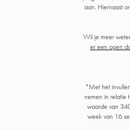
aan. Hiernaast o
Wil je meer weten
er een open d
*Met het invulle
nemen in relatie 
waarde van 340 e
week van 16 sept