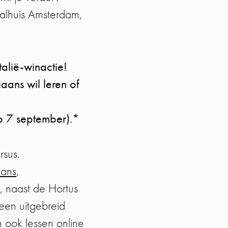
alhuis Amsterdam,
alië-winactie!
aans wil leren of
op 7 september).*
rsus.
aans
,
 naast de Hortus
een uitgebreid
 ook lessen online