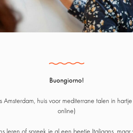
Buongiorno!
is Amsterdam, huis voor mediterrane talen in hart
online)
ans leren of spreek je al een beetje Italiaans, maar 