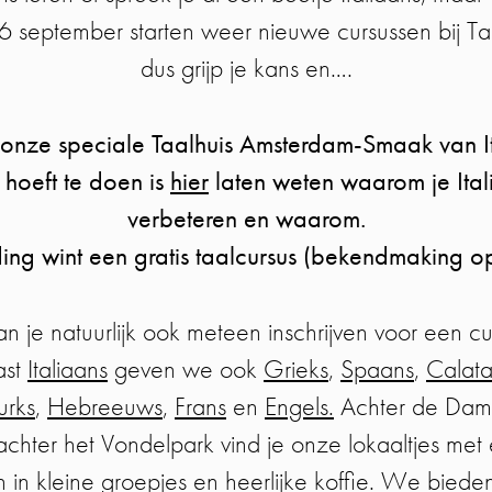
6 september starten weer nieuwe cursussen bij Ta
dus grijp je kans en….
nze speciale Taalhuis Amsterdam-Smaak van It
 hoeft te doen is
hier
laten weten waarom je Itali
verbeteren en waarom.
ding wint een gratis taalcursus (bekendmaking 
an je natuurlijk ook meteen inschrijven voor een cu
ast
Italiaans
geven we ook
Grieks
,
Spaans
,
Calat
urks
,
Hebreeuws
,
Frans
en
Engels.
Achter de Dam,
achter het Vondelpark vind je onze lokaaltjes met 
 in kleine groepjes en heerlijke koffie. We bieden