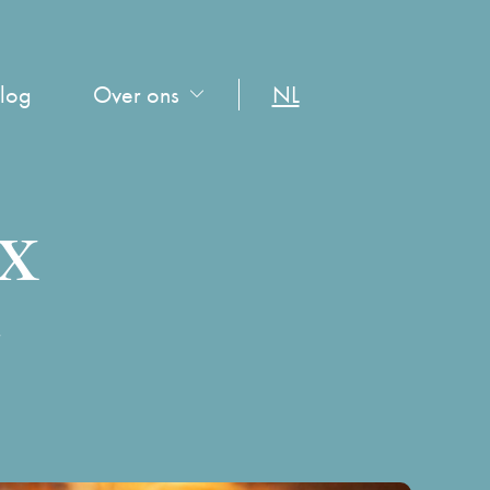
log
Over ons
NL
 X
ë