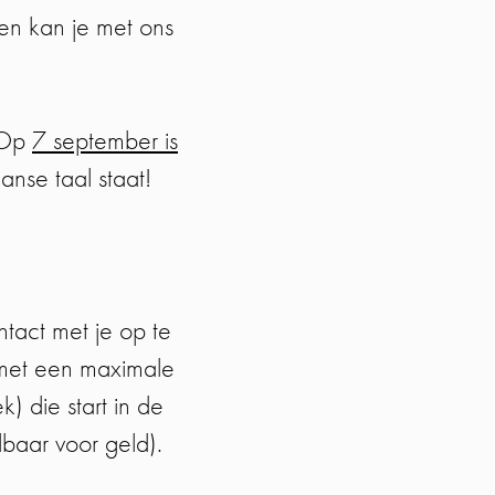
en kan je met ons
? Op
7 september is
aanse taal staat!
tact met je op te
s met een maximale
) die start in de
lbaar voor geld).