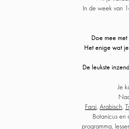
In de week van 1
Doe mee met o
Het enige wat je
De leukste inzen
Je k
Na
Farsi
,
Arabisch
,
T
Botanicus en 
programma, lessen